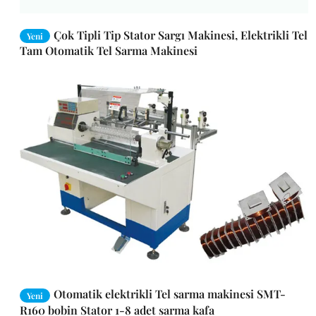
Çok Tipli Tip Stator Sargı Makinesi, Elektrikli Tel
Yeni
Tam Otomatik Tel Sarma Makinesi
Otomatik elektrikli Tel sarma makinesi SMT-
Yeni
R160 bobin Stator 1-8 adet sarma kafa