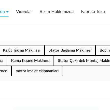
rün
Videolar
Bizim Hakkımızda
Fabrika Turu
Kağıt Takma Makinası
Stator Bağlama Makinesi
Bobin
ma
Kama Kesme Makinesi
Stator Çekirdek Montaj Makin
enen
motor imalat ekipmanları