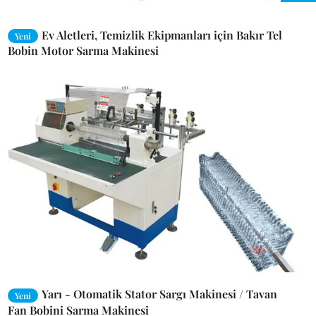
Ev Aletleri, Temizlik Ekipmanları için Bakır Tel
Yeni
Bobin Motor Sarma Makinesi
Yarı - Otomatik Stator Sargı Makinesi / Tavan
Yeni
Fan Bobini Sarma Makinesi