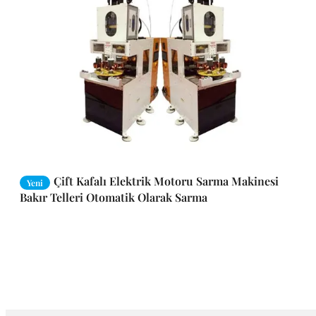
Çift Kafalı Elektrik Motoru Sarma Makinesi
Yeni
Bakır Telleri Otomatik Olarak Sarma