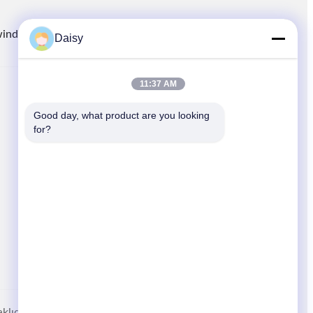
winding.com
8613914006446
86-512-66316783-802
Daisy
11:37 AM
HIZLI BAĞLANTILAR
Good day, what product are you looking 
Evde
for?
Ürünler
Haberler
Davalar
Site Haritası
klıdır.
Gizlilik Politikası