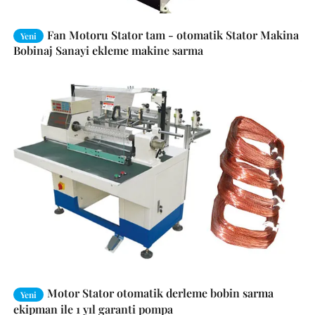
Fan Motoru Stator tam - otomatik Stator Makina
Yeni
Bobinaj Sanayi ekleme makine sarma
Motor Stator otomatik derleme bobin sarma
Yeni
ekipman ile 1 yıl garanti pompa