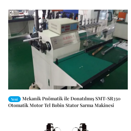
Mekanik Pnömatik ile Donatılmış SMT-SR350
Yeni
Otomatik Motor Tel Bobin Stator Sarma Makinesi