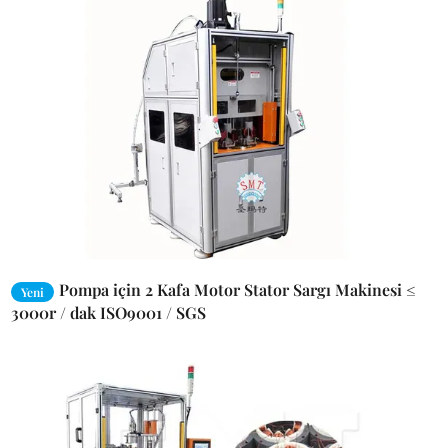
Pompa için 2 Kafa Motor Stator Sargı Makinesi ≤
Yeni
3000r / dak ISO9001 / SGS