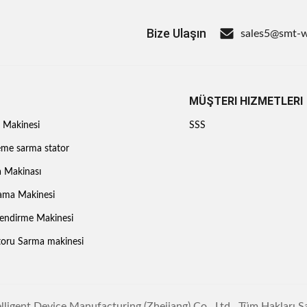
Bize Ulaşın
sales5@smt-
MÜŞTERI HIZMETLERI
ı Makinesi
SSS
eme sarma stator
a Makinası
lama Makinesi
lendirme Makinesi
toru Sarma makinesi
igent Device Manufacturing (Zhejiang) Co., Ltd.. Tüm Hakları Sa