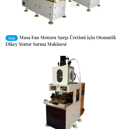
Masa Fan Motoru Sargı Üretimi için Otomatik
Yeni
Dikey Stator Sarma Makinesi