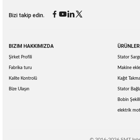
Bizi takip edin.
BIZIM HAKKIMIZDA
ÜRÜNLER
Şirket Profili
Stator Sarg
Fabrika turu
Makine ekl
Kalite Kontrolü
Kağıt Takm
Bize Ulaşın
Stator Bağ
Bobin Şekil
elektrik mo
© 2016-2026 SMT Intell