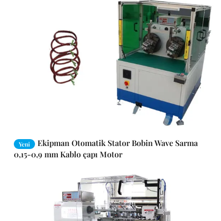
Ekipman Otomatik Stator Bobin Wave Sarma
Yeni
0,15-0,9 mm Kablo çapı Motor