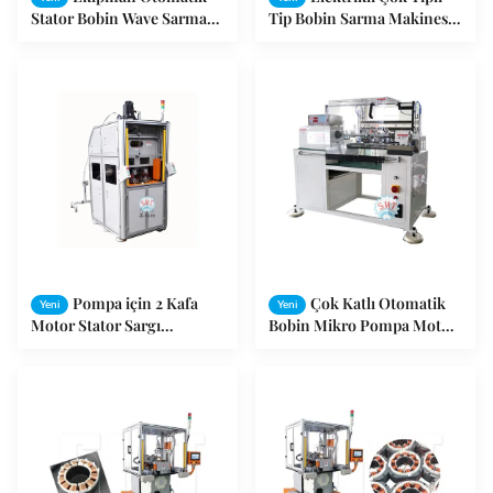
Stator Bobin Wave Sarma
Tip Bobin Sarma Makinesi /
0,15-0,9 mm Kablo çapı
Araba Motor Stator Sarıcı
Motor
Pompa için 2 Kafa
Çok Katlı Otomatik
Yeni
Yeni
Motor Stator Sargı
Bobin Mikro Pompa Motor
Makinesi ≤ 3000r / dak
için Makinası Sarma
ISO9001 / SGS