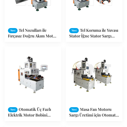
Tel Nozulları ile
Tel Koruma ile Yuvası
Yeni
Yeni
Fırçasız Doğru Akım Motor
Stator İğne Stator Sargı
Stator Sarma Makinesi
Makinesi Elektrik Motor
Otomatik Üç Fazlı
Masa Fan Motoru
Yeni
Yeni
Elektrik Motor Bobini
Sargı Üretimi için Otomatik
Sarma Makinesi Motor
Dikey Stator Sarma
Stator Komplesi
Makinesi