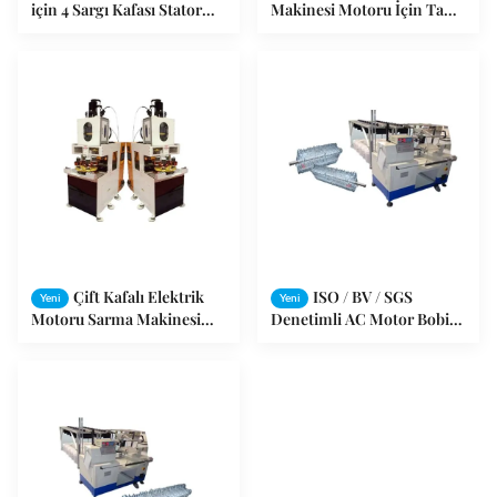
için 4 Sargı Kafası Stator
Makinesi Motoru İçin Tam
Sargı Ekipmanı
Otomatik Stator Bobin
Sarma Makinesi
Çift Kafalı Elektrik
ISO / BV / SGS
Yeni
Yeni
Motoru Sarma Makinesi
Denetimli AC Motor Bobini
Bakır Telleri Otomatik
Sarma / Bakır Tel Sarma
Olarak Sarma
Makinesi