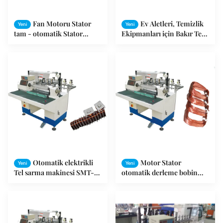
Fan Motoru Stator
Ev Aletleri, Temizlik
Yeni
Yeni
tam - otomatik Stator
Ekipmanları için Bakır Tel
Makina Bobinaj Sanayi
Bobin Motor Sarma
ekleme makine sarma
Makinesi
Otomatik elektrikli
Motor Stator
Yeni
Yeni
Tel sarma makinesi SMT-
otomatik derleme bobin
R160 bobin Stator 1-8 adet
sarma ekipman ile 1 yıl
sarma kafa
garanti pompa