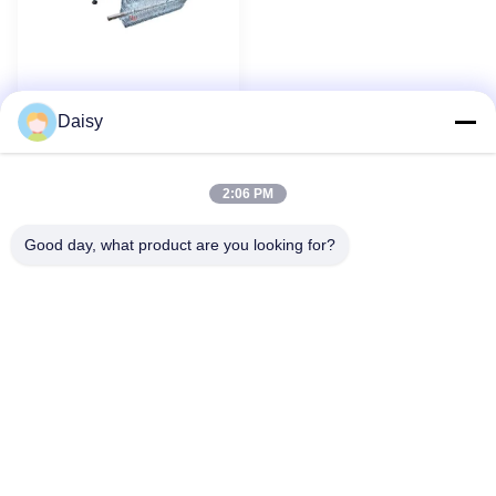
Farklı Tür Motor
Yeni
Daisy
Statorları İçin Otomatik
Bobin Sarma Makinesi / Tel
Sarma Makinesi
2:06 PM
1
2
3
4
5
Sonraki
Good day, what product are you looking for?
- Hayır, hayır.123, Qiangyuan West Road, Nanxun Gelişim Bölgesi,
Huzhou Şehri, Zhejiang Eyaleti, Çin
tele: 86-512-66316783-802
E-posta: sales5@smt-winding.com