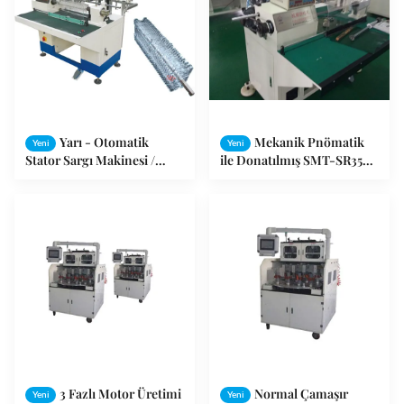
Yarı - Otomatik
Mekanik Pnömatik
Yeni
Yeni
Stator Sargı Makinesi /
ile Donatılmış SMT-SR350
Tavan Fan Bobini Sarma
Otomatik Motor Tel Bobin
Makinesi
Stator Sarma Makinesi
3 Fazlı Motor Üretimi
Normal Çamaşır
Yeni
Yeni