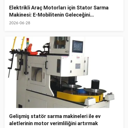
Elektrikli Araç Motorları için Stator Sarma
Makinesi: E-Mobilitenin Geleceğini
Yönlendirmek
2026-06-28
Gelişmiş statör sarma makineleri ile ev
aletlerinin motor verimliliğini artırmak