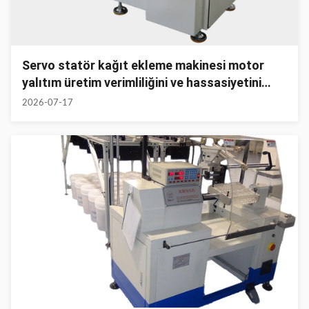
Servo statör kağıt ekleme makinesi motor
yalıtım üretim verimliliğini ve hassasiyetini
arttırıyor
2026-07-17