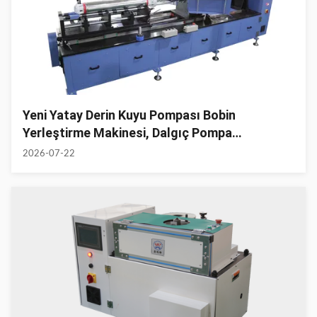
Yeni Yatay Derin Kuyu Pompası Bobin
Yerleştirme Makinesi, Dalgıç Pompa
İmalatında Stator Yerleştirmeyi Optimize Eder
2026-07-22