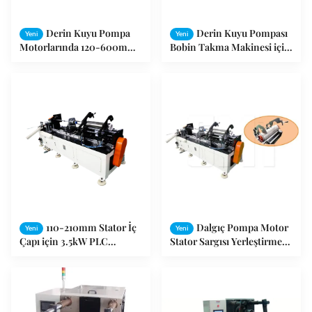
Derin Kuyu Pompa
Derin Kuyu Pompası
Yeni
Yeni
Motorlarında 120-600mm
Bobin Takma Makinesi için
Yığın Yüksekliği Statörleri
30–120mm Yığın
için Yüksek Hassasiyetli
Yüksekliğine sahip
Tam Servo Bobin Ekleme
Otomatik PLC Servo Yatay
Makinesi
Stator Yerleştirme
Ekipmanı
110-210mm Stator İç
Dalgıç Pompa Motor
Yeni
Yeni
Çapı için 3.5kW PLC
Stator Sargısı Yerleştirme
Kontrollü Bobin
Makinesi 3.5Kw
Yerleştirme Makinesi, Yarı
Otomatik Çalışma