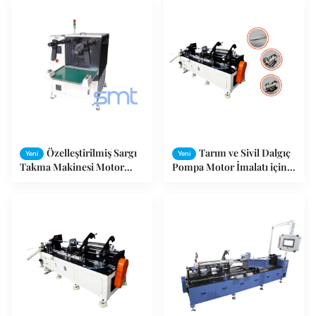
Özelleştirilmiş Sargı
Tarım ve Sivil Dalgıç
Yeni
Yeni
Takma Makinesi Motor
Pompa Motor İmalatı için
Stator Otomatik Üretim
30-100mm Yığın
Montaj Hattı
Yüksekliği ve Pnömatik
Servo Hibrit Ekonomik
Otomatik Derin Kuyu
Pompası Bobin Takma
Makinesi