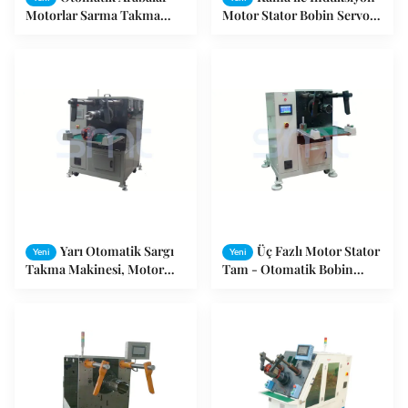
Motorlar Sarma Takma
Motor Stator Bobin Servo
Makinesi Telleri - Takma
Sargı Ekleme Makinesi
Tipi
Yarı Otomatik Sargı
Üç Fazlı Motor Stator
Yeni
Yeni
Takma Makinesi, Motor
Tam - Otomatik Bobin
Stator Yuvası Sarma / Bobin
Yerleştirme ve Bobin Sarma
Takma Makinesi
Ekipmanları