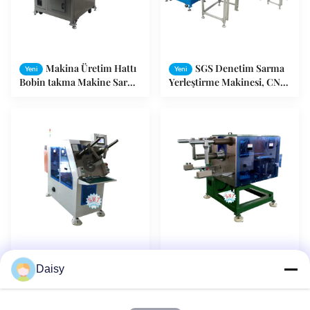
Makina Üretim Hattı
SGS Denetim Sarma
Yeni
Yeni
Bobin takma Makine Sarma
Yerleştirme Makinesi, CNC
Asenkron Motor
Servo Motor Stator Bobini
Ekleme Makinesi
Bakır / Alüminyum
Özelleştirilmiş Sargı
Yeni
Yeni
Daisy
Tel Bobin Kama Sargı
Takma Makinesi Motor
Takma Makinesi 380V 50 /
Stator Otomatik Üretim
60Hz
Montaj Hattı