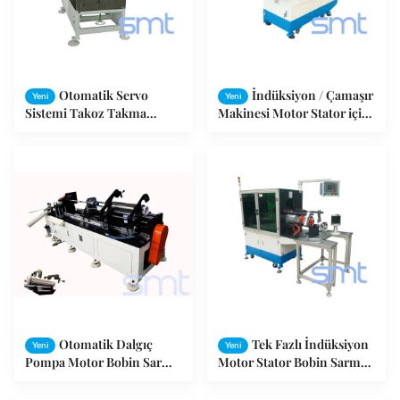
Otomatik Servo
İndüksiyon / Çamaşır
Yeni
Yeni
Sistemi Takoz Takma
Makinesi Motor Stator için
Makinesi Stator Bobin
Alüminyum Tel Bobin
SMT-QX10, Turuncu renk
İndüksiyon Motor Sarma
Makinesi
Otomatik Dalgıç
Tek Fazlı İndüksiyon
Yeni
Yeni
Pompa Motor Bobin Sarma
Motor Stator Bobin Sarma
Takma Makinesi L2100 *
Takma Makinesi SMT-
W2000 * 1600mm
KW300