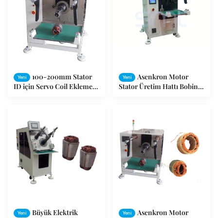
100-200mm Stator
Asenkron Motor
Yeni
Yeni
ID için Servo Coil Ekleme
Stator Üretim Hattı Bobin
Makinesi
Takma Makinesi Korozyon
Önleyici
Büyük Elektrik
Asenkron Motor
Yeni
Yeni