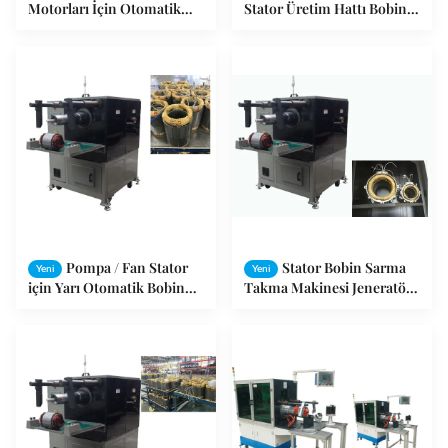
Motorları İçin Otomatik
Stator Üretim Hattı Bobin
Motor Stator Bobini Sarma
Takma Makinası
Makinesi
Pompa / Fan Stator
Stator Bobin Sarma
Yeni
Yeni
için Yarı Otomatik Bobin
Takma Makinesi Jeneratör
Sarma ve Cooper Bobin
Motor İki Çalışma
Takma Makinesi
İstasyonu