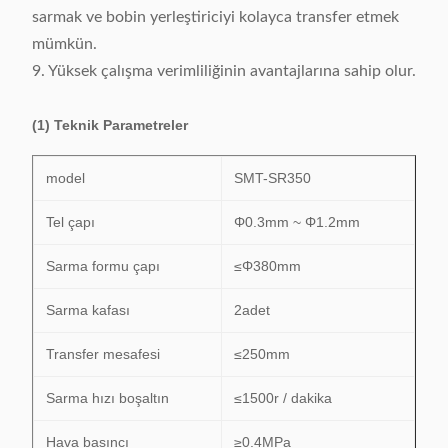
sarmak ve bobin yerleştiriciyi kolayca transfer etmek
mümkün.
9. Yüksek çalışma verimliliğinin avantajlarına sahip olur.
(1) Teknik Parametreler
model
SMT-SR350
Tel çapı
Φ0.3mm ~ Φ1.2mm
Sarma formu çapı
≤Φ380mm
Sarma kafası
2adet
Transfer mesafesi
≤250mm
Sarma hızı boşaltın
≤1500r / dakika
Hava basıncı
≥0.4MPa