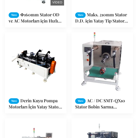
VIDEO
Φ160mm Stator OD
Maks. 210mm Stator
Yeni
Yeni
ve AC Motorları için Hızlı
D.D. için Yatay Tip Stator
Alet Değiştirme ile
Sargı Yerleştirme Makinesi,
Otomatik Stator Bobin
PVC Tel Uyumluluğu ile
Ekleme Makinesi
SMT-QX1200
Derin Kuyu Pompa
AC / DC SMT-QX10
Yeni
Yeni
Motorları İçin Yatay Stator
Stator Bobin Sarma
Sargı Takma Makinesi SMT
Otomatik Yerleştirme
- QX600
Makinesi