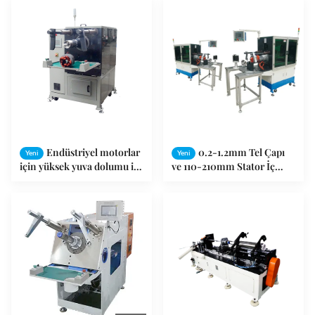
Takma Makinesi
Endüstriyel Motorlar,
Pompalar ve Kompresörler
İçin
Endüstriyel motorlar
0.2-1.2mm Tel Çapı
Yeni
Yeni
için yüksek yuva dolumu ile
ve 110-210mm Stator İç
120-300mm OD için ağır
Çapı için Servo Bobin
görevli otomatik statör
Yerleştirme Makinesi
sarma makinesi
(Servo Sistemli)