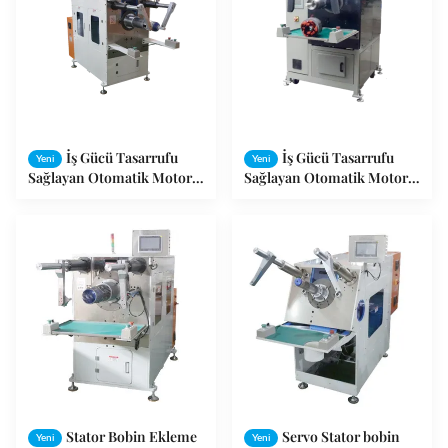
İş Gücü Tasarrufu
İş Gücü Tasarrufu
Yeni
Yeni
Sağlayan Otomatik Motor
Sağlayan Otomatik Motor
Sarma Makinesi, Stator Dış
Sarma Makinesi, Stator Dış
Çapı 110-210mm
Çapı 110-210mm
Stator Bobin Ekleme
Servo Stator bobin
Yeni
Yeni