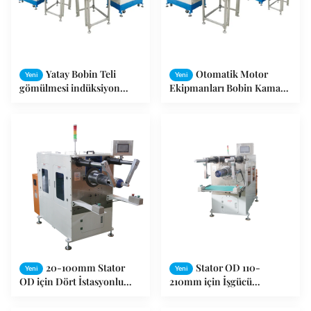
Yatay Bobin Teli
Otomatik Motor
Yeni
Yeni
gömülmesi indüksiyon
Ekipmanları Bobin Kama
motor Sarma Makinesi
takılması Makine ISO / SGS
denetim
20-100mm Stator
Stator OD 110-
Yeni
Yeni
OD için Dört İstasyonlu
210mm için İşgücü
Tasarıma Sahip Hassas
Tasarruflu Otomatik Motor
Otomatik Stator Sarma
Sarma Makinesi —