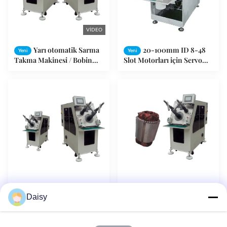
VIDEO
Yarı otomatik Sarma
20-100mm ID 8-48
Yeni
Yeni
Takma Makinesi / Bobin
Slot Motorları için Servo
Takma Makinesi SMT -
Stator Dolaşım Makinesi
K90
Motor Stator Yuvası
Otomatik Fan
Yeni
Yeni
Daisy
Sarma / Bobin Takma
Motoru Stator Bobini
Makinası ( Servo / Yatay )
Sarma Yerleştirme
Makinesi