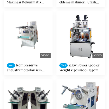
Makinesi Dokunmatik
ekleme makinesi, 3 fazlı
Ekran PLC Denetimli ≤
380V/50Hz Güçlü, OD
70mm Araç Yolculuğu
aralığı Φ80-160mm ve
Yükleme Yüksekliği aralığı
40-150mm
VIDEO
VIDEO
Kompresör ve
12Kw Power 3500kg
Yeni
Yeni
endüstri motorları için
Weight 1250×1800×2350mm
yatay statör sarma sokma
Dimension Stator Winding
makinesi 60-150mm statör
Inserting Machine and Coil
I.D ile
Winding and Inserting
Machine