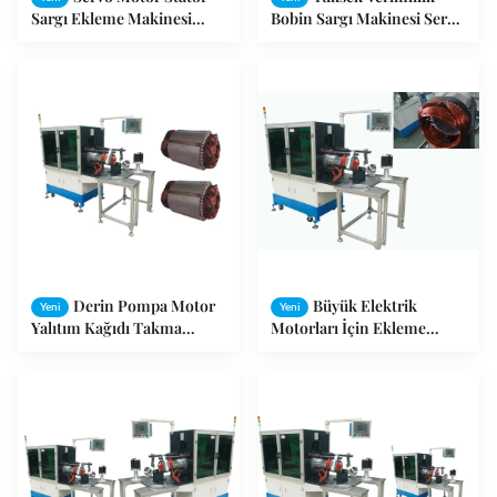
Sargı Ekleme Makinesi
Bobin Sargı Makinesi Servo
Uygun Tel 0.2 ~ 1.2 Mm ISO
Sistemi takılması
SGS TUV
Derin Pompa Motor
Büyük Elektrik
Yeni
Yeni
Yalıtım Kağıdı Takma
Motorları İçin Ekleme
Makinesi 50Hz / 60Hz
Makinesi Sarma Yatay Tip
Stator