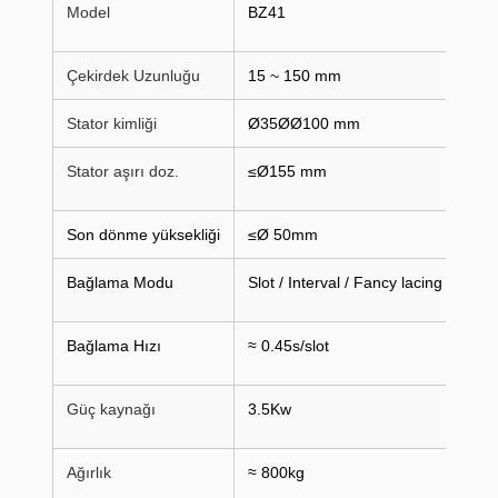
Model
BZ41
Çekirdek Uzunluğu
15 ~ 150 mm
Stator kimliği
Ø35ØØ100 mm
Stator aşırı doz.
≤Ø155 mm
Son dönme yüksekliği
≤Ø 50mm
Bağlama Modu
Slot / Interval / Fancy lacing
Bağlama Hızı
≈ 0.45s/slot
Güç kaynağı
3.5
Kw
Ağırlık
≈ 800kg