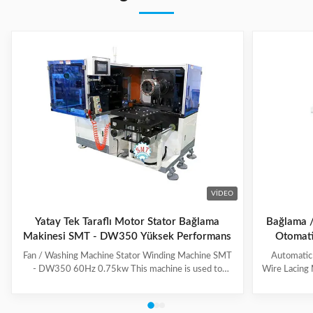
VIDEO
Yatay Tek Taraflı Motor Stator Bağlama
Bağlama / 
Makinesi SMT - DW350 Yüksek Performans
Otomati
Fan / Washing Machine Stator Winding Machine SMT
Automatic
- DW350 60Hz 0.75kw This machine is used to
Wire Lacing 
inserting coil and wedge into stator. And it can insert
of The stat
coil and wedge simultaneously. This HMI can set all
Machine a
the necessary data. With easy and convenient tooling
button to 