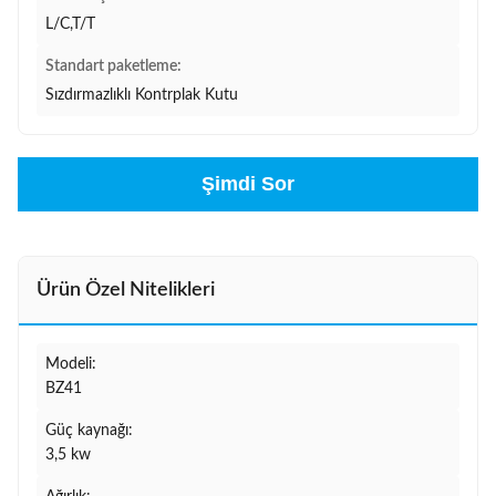
L/C,T/T
Standart paketleme:
Sızdırmazlıklı Kontrplak Kutu
Şimdi Sor
Ürün Özel Nitelikleri
Modeli:
BZ41
Güç kaynağı:
3,5 kw