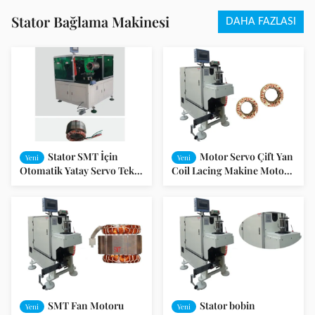
Stator Bağlama Makinesi
DAHA FAZLASI
Stator SMT İçin
Motor Servo Çift Yan
Yeni
Yeni
Otomatik Yatay Servo Tek
Coil Lacing Makine Motor
Taraflı Lacing Makinesi -
Üretim Makinası SMT -
DW350
DB100
SMT Fan Motoru
Stator bobin
Yeni
Yeni