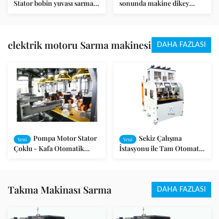
Stator bobin yuvası sarma
sonunda makine dikey
bağlama makinesi PLC
yapısı ile bağlama kafa
programlama
döner
elektrik motoru Sarma makinesi
DAHA FAZLASI
Pompa Motor Stator
Sekiz Çalışma
Yeni
Yeni
Çoklu - Kafa Otomatik
İstasyonu ile Tam Otomatik
Elektrik Motor Sarma
Bobin Sarma Makinesi
Makinesi
Alternatör Stator Sarma
Makinesi
Takma Makinası Sarma
DAHA FAZLASI