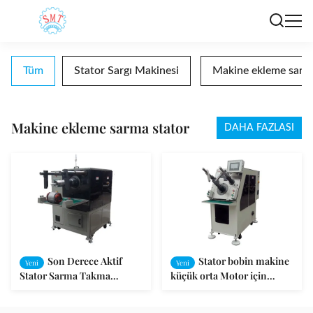
Tüm
Stator Sargı Makinesi
Makine ekleme sarma
Makine ekleme sarma stator
DAHA FAZLASI
Son Derece Aktif
Stator bobin makine
Yeni
Yeni
Stator Sarma Takma
küçük orta Motor için
Makinesi / Motor Bobini
ekleme
Takma Makinesi