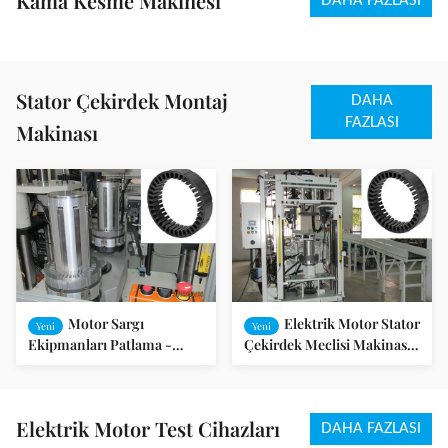
Kama Kesme Makinesi
DAHA FAZLASI
Stator Çekirdek Montaj
DAHA
FAZLASI
Makinası
Motor Sargı
Elektrik Motor Stator
Yeni
Yeni
Ekipmanları Patlama -
Çekirdek Meclisi Makinası,
Korumalı Motor Stator ve
Motor Sargı Ekipmanları
Rotor Montaj Makinesi
Elektrik Motor Test Cihazları
DAHA FAZLASI