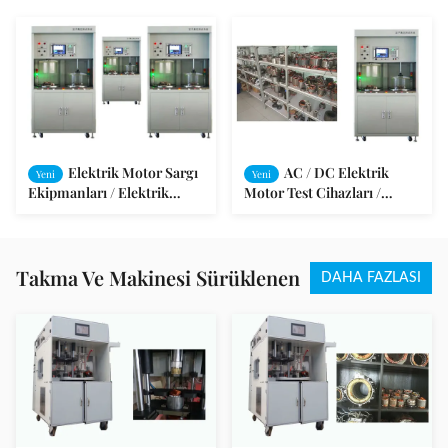
Elektrik Motor Sargı
AC / DC Elektrik
Yeni
Yeni
Ekipmanları / Elektrik
Motor Test Cihazları /
Motoru Ekipmanları SMT-
Elektronik Otomatik Test
AN96951V
Takma Ve Makinesi Sürüklenen
DAHA FAZLASI