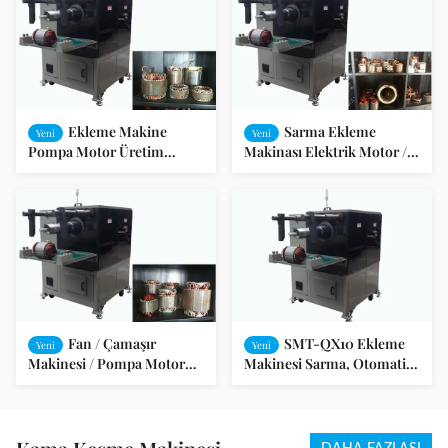
Ekleme Makine
Sarma Ekleme
Yeni
Yeni
Pompa Motor Üretim
Makinası Elektrik Motor /
Ekipmanları Sargı ISO /
Kalıcı Manyetik Motor
SGS denetim
Fan / Çamaşır
SMT-QX10 Ekleme
Yeni
Yeni
Makinesi / Pompa Motor
Makinesi Sarma, Otomatik
yuvası AutomaticWinding
Slot Armatür Sarma
Takma Makinası
Makinesi