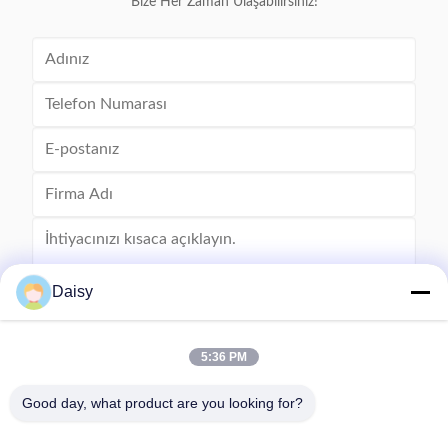
Bize Her Zaman Ulaşabilirsiniz!
Daisy
5:36 PM
Göndermek
Good day, what product are you looking for?