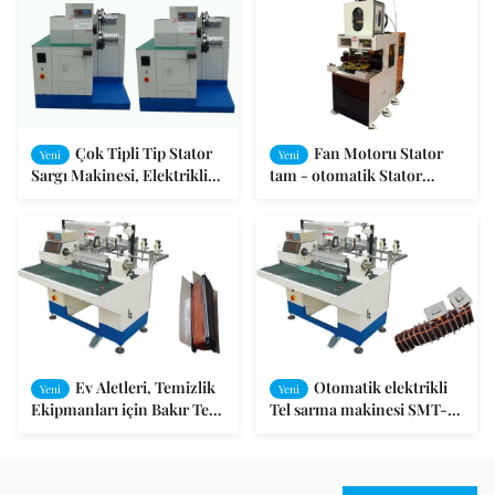
Çok Tipli Tip Stator
Fan Motoru Stator
Yeni
Yeni
Sargı Makinesi, Elektrikli
tam - otomatik Stator
Tel Tam Otomatik Tel
Makina Bobinaj Sanayi
Sarma Makinesi
ekleme makine sarma
Ev Aletleri, Temizlik
Otomatik elektrikli
Yeni
Yeni
Ekipmanları için Bakır Tel
Tel sarma makinesi SMT-
Bobin Motor Sarma
R160 bobin Stator 1-8 adet
Makinesi
sarma kafa