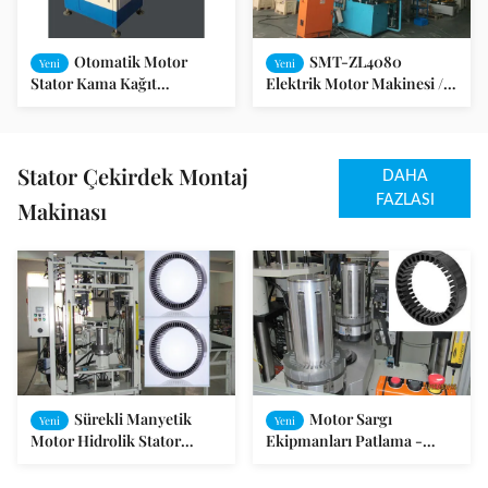
Otomatik Motor
SMT-ZL4080
Yeni
Yeni
Stator Kama Kağıt
Elektrik Motor Makinesi /
Şekillendirme ve Makine
Hassas Otomatik Motor
SMT-CG200 Kesme
Rotor Döküm
Stator Çekirdek Montaj
DAHA
FAZLASI
Makinası
Sürekli Manyetik
Motor Sargı
Yeni
Yeni
Motor Hidrolik Stator
Ekipmanları Patlama -
Çekirdek Montaj Makinası
Korumalı Motor Stator ve
Rotor Montaj Makinesi