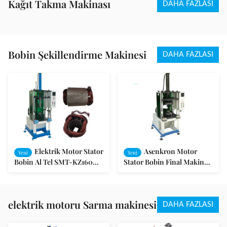
Kağıt Takma Makinası
DAHA FAZLASI
Bobin Şekillendirme Makinesi
DAHA FAZLASI
Elektrik Motor Stator
Asenkron Motor
Yeni
Yeni
Bobin Al Tel SMT-KZ160
Stator Bobin Final Makine
için Orta Şekillendirme
SMT Şekillendirme - ZZ160
Makinesi Sarma
elektrik motoru Sarma makinesi
DAHA FAZLASI