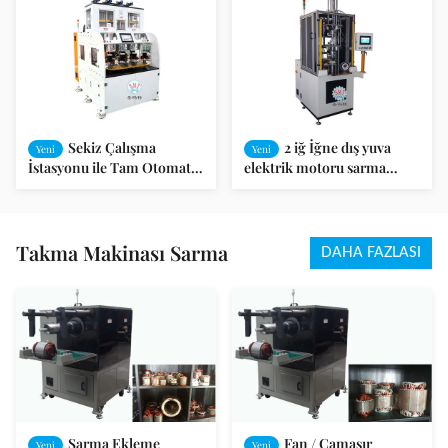
Sekiz Çalışma
2 iğ İğne dış yuva
Yeni
Yeni
İstasyonu ile Tam Otomatik
elektrik motoru sarma
Bobin Sarma Makinesi
makinesi 750x 21180 X
Alternatör Stator Sarma
2150mm
Makinesi
Takma Makinası Sarma
DAHA FAZLASI
Sarma Ekleme
Fan / Çamaşır
Yeni
Yeni