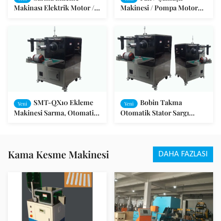
Makinası Elektrik Motor /
Makinesi / Pompa Motor
Kalıcı Manyetik Motor
yuvası AutomaticWinding
Takma Makinası
SMT-QX10 Ekleme
Bobin Takma
Yeni
Yeni
Makinesi Sarma, Otomatik
Otomatik Stator Sargı
Slot Armatür Sarma
Makinesi AC DC Elektrikli
Makinesi
Çizim Tipi
Kama Kesme Makinesi
DAHA FAZLASI