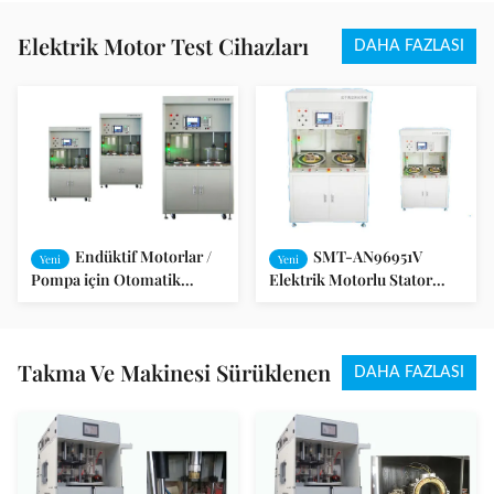
Elektrik Motor Test Cihazları
DAHA FAZLASI
Endüktif Motorlar /
SMT-AN96951V
Yeni
Yeni
Pompa için Otomatik
Elektrik Motorlu Stator
Elektrik Motor Test
Test Cihazı / Entegre Test /
Cihazları
Fan Motoru
Takma Ve Makinesi Sürüklenen
DAHA FAZLASI