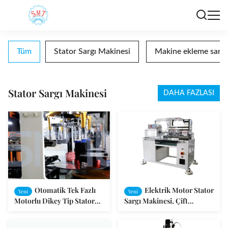
Tüm
Stator Sargı Makinesi
Makine ekleme sarma
Stator Sargı Makinesi
DAHA FAZLASI
Otomatik Tek Fazlı
Elektrik Motor Stator
Yeni
Yeni
Motorlu Dikey Tip Stator
Sargı Makinesi, Çift
Bobin Sarma Makinesi
İstasyon Motor Sargı
3000 r / Dak
Makinesi