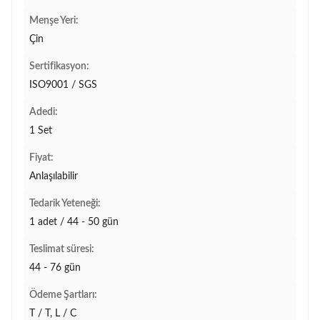
Menşe Yeri:
Çin
Sertifikasyon:
ISO9001 / SGS
Adedi:
1 Set
Fiyat:
Anlaşılabilir
Tedarik Yeteneği:
1 adet / 44 - 50 gün
Teslimat süresi:
44 - 76 gün
Ödeme Şartları:
T / T, L / C