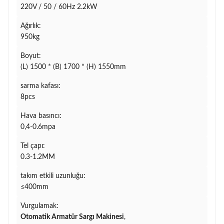
220V / 50 / 60Hz 2.2kW
Ağırlık:
950kg
Boyut:
(L) 1500 * (B) 1700 * (H) 1550mm
sarma kafası:
8pcs
Hava basıncı:
0,4-0.6mpa
Tel çapı:
0.3-1.2MM
takım etkili uzunluğu:
≤400mm
Vurgulamak:
Otomatik Armatür Sargı Makinesi
,