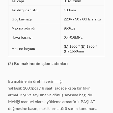
Tel çapı
0.3-1.2mm
Tel dizgi genişliği
400mm
Güç kaynağı
220V / 50 / 60Hz 2.2Kw
Makina ağırlığı
950kgs
Hava basıncı
0.4-0.6MPa
(L) 1500 * (B) 1700 *
Makine boyutu
(H) 1550mm
(2) Bu makinenin işlem adımları
Bu makinenin üretim verimliliği
Yaklaşık 1000pcs / 8 saat, sadece kaba bir fikir,
armatür yuva sayısına ve dönüş sayısına bağlıdır.
Mekiği manuel olarak yükleme armatürü, BAŞLAT
düğmesine basın, mekik armatürü sarım konumuna