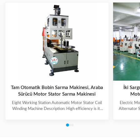
Tam Otomatik Bobin Sarma Makinesi, Araba
İki Sarg
Sürücü Motor Stator Sarma Makinesi
Moto
Eight Working Station Automatic Motor Stator Coil
Electric M
Winding Machine Description: High efficiency is its
Alternator 
feature, with four winding heads and eight operation
each machin
stations. The machine automatically put the coil into
vertical wind
transfer former orderly, especially suitable for high
be chang
production capacity requirement, high slot filling rate,
turntable i
small slot opening stator coil winding. Winding mode,
system to r