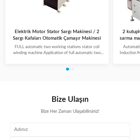
Elektrik Motor Stator Sargı Makinesi / 2
2 kutupl
Sargı Kafaları Otomatik Çamaşır Makinesi
sarma mak
≤150mm
FULL automatic two working stations stator coil
Automati
winding machine Application of full automatic two
Induction M
working stations stator coil winding machine This
for winding 
automatic stator winding machine is suitable for 2
cycle to sign
poles, 4 poles and 6poles coils winding. 1. Main
features 
technical data of NIDE full automatic two working
reduce labor
stations stator coil winding machine Product Name
tapping (up
two working stations stator coil winding machine
adjustable f
Winding head 2pc Wire diameter 0.2~1.2mm
frame is co
Bize Ulaşın
Winding speed ≤2500RPM Max stator OD 160mm
Bize Her Zaman Ulaşabilirsiniz!