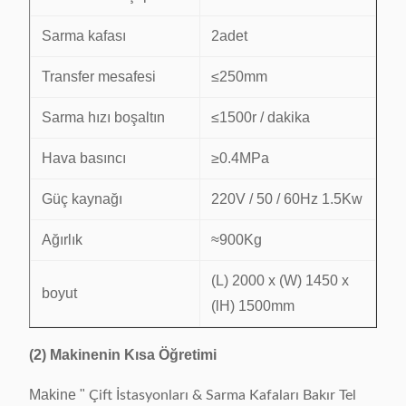
Sarma kafası
2adet
Transfer mesafesi
≤250mm
Sarma hızı boşaltın
≤1500r / dakika
Hava basıncı
≥0.4MPa
Güç kaynağı
220V / 50 / 60Hz 1.5Kw
Ağırlık
≈900Kg
(L) 2000 x (W) 1450 x
boyut
(lH) 1500mm
(2) Makinenin Kısa Öğretimi
Makine "
Çift İstasyonları & Sarma Kafaları Bakır Tel