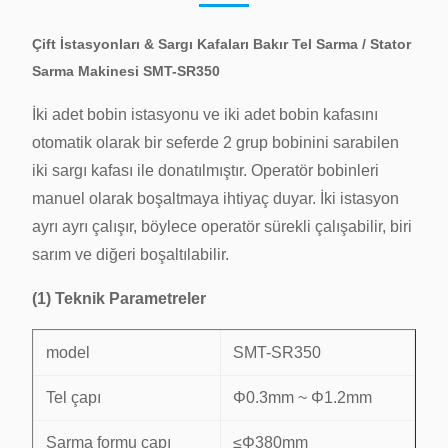
Çift İstasyonları & Sargı Kafaları Bakır Tel Sarma / Stator
Sarma Makinesi SMT-SR350
İki adet bobin istasyonu ve iki adet bobin kafasını
otomatik olarak bir seferde 2 grup bobinini sarabilen
iki sargı kafası ile donatılmıştır.
Operatör bobinleri
manuel olarak boşaltmaya ihtiyaç duyar.
İki istasyon
ayrı ayrı çalışır, böylece operatör sürekli çalışabilir, biri
sarım ve diğeri boşaltılabilir.
(1) Teknik Parametreler
model
SMT-SR350
Tel çapı
Φ0.3mm ~ Φ1.2mm
Sarma formu çapı
≤Φ380mm