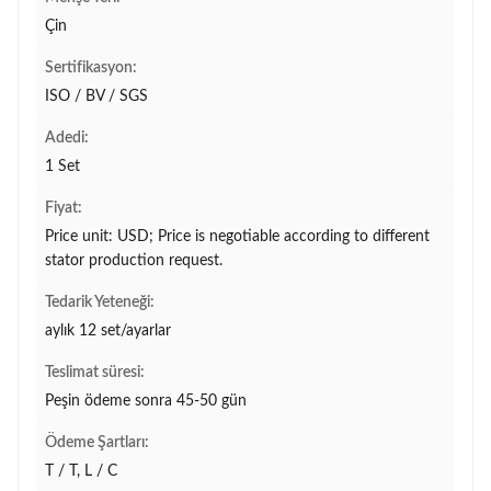
Çin
Sertifikasyon:
ISO / BV / SGS
Adedi:
1 Set
Fiyat:
Price unit: USD; Price is negotiable according to different
stator production request.
Tedarik Yeteneği:
aylık 12 set/ayarlar
Teslimat süresi:
Peşin ödeme sonra 45-50 gün
Ödeme Şartları:
T / T, L / C