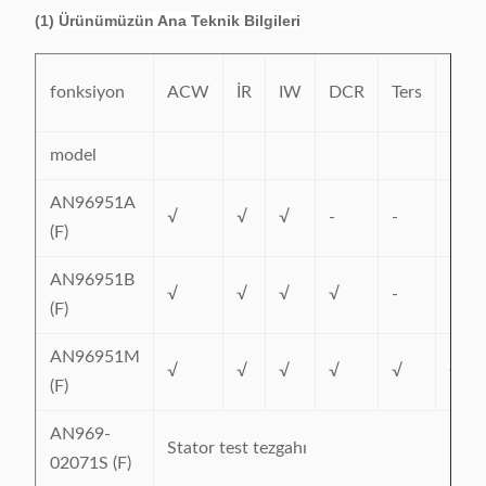
(1) Ürünümüzün Ana Teknik Bilgileri
fonksiyon
ACW
İR
IW
DCR
Ters
rota
model
AN96951A
√
√
√
-
-
-
(F)
AN96951B
√
√
√
√
-
-
(F)
AN96951M
√
√
√
√
√
√
(F)
AN969-
Stator test tezgahı
02071S (F)