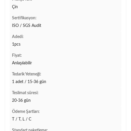
Çin
Sertifikasyon:
ISO / SGS Audit
Adedi:
1pcs
Fiyat:
Anlaşılabilir
Tedarik Yeteneği:
1 adet / 15-36 gün
Teslimat süresi:
20-36 gün
Ödeme Şartları:
T / T, L / C
Standart paketleme: