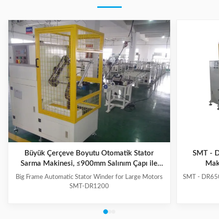
Büyük Çerçeve Boyutu Otomatik Stator
SMT - D
Sarma Makinesi, ≤900mm Salınım Çapı ile
Mak
Büyük Motorlar İçin
Big Frame Automatic Stator Winder for Large Motors
SMT - DR650
SMT-DR1200