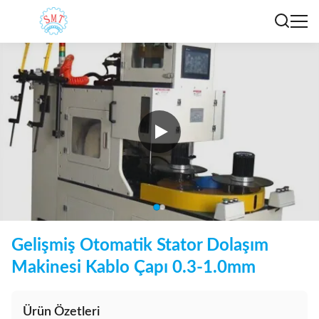
Gelişmiş Otomatik Stator Dolaşım
Makinesi Kablo Çapı 0.3-1.0mm
Ürün Özetleri