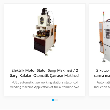
Elektrik Motor Stator Sargı Makinesi / 2
2 kutupl
Sargı Kafaları Otomatik Çamaşır Makinesi
sarma mak
≤150mm
FULL automatic two working stations stator coil
Automati
winding machine Application of full automatic two
Induction M
working stations stator coil winding machine This
for winding 
automatic stator winding machine is suitable for 2
cycle to sign
poles, 4 poles and 6poles coils winding. 1. Main
features 
technical data of NIDE full automatic two working
reduce labor