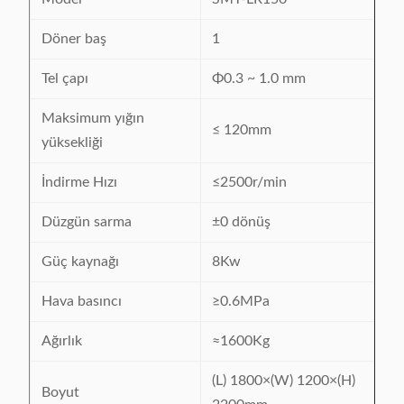
Döner baş
1
Tel çapı
Φ0.3 ~ 1.0 mm
Maksimum yığın
≤ 120mm
yüksekliği
İndirme Hızı
≤2500r/min
Düzgün sarma
±0 dönüş
Güç kaynağı
8Kw
Hava basıncı
≥0.6MPa
Ağırlık
≈1600Kg
(L) 1800×(W) 1200×(H)
Boyut