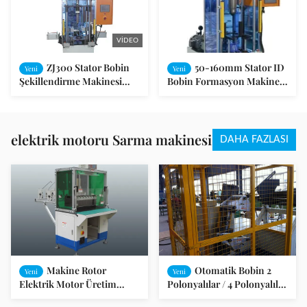
VIDEO
ZJ300 Stator Bobin
50-160mm Stator ID
Yeni
Yeni
Şekillendirme Makinesi
Bobin Formasyon Makinesi
110-210mm İç Çap PLC
LSO / SGS Denetimi
Kontrol
elektrik motoru Sarma makinesi
DAHA FAZLASI
Makine Rotor
Otomatik Bobin 2
Yeni
Yeni
Elektrik Motor Üretim
Polonyalılar / 4 Polonyalılar
Hattı Sarma Otomatik
ve 6 Polonyalılar Stator için