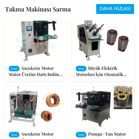
Takma Makinası Sarma
DAHA FAZLASI
Asenkron Motor
Büyük Elektrik
Yeni
Yeni
Stator Üretim Hattı Bobin
Motorları İçin Otomatik
Takma Makinesi Korozyon
Motor Stator Bobini Sarma
Önleyici
Makinesi
Asenkron Motor
Pompa / Fan Stator
Yeni
Yeni