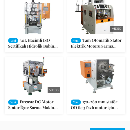
indüksiyon motorları,
Yeni Enerji ve Elektrikli
kompresörler ve pompalar
Araç Motoru İmalatı İçin
için çift başlı
VIDEO
30L Hacimli ISO
Tam Otomatik Stator
Yeni
Yeni
Sertifikalı Hidrolik Bobin
Elektrik Motoru Sarma
Şekillendirme Makinesi -
Makinesi Sekiz Çalışma
Kalite Güvenceli Motor
İstasyonlu SMT-QLR70
Üretimi İçin
VIDEO
Fırçasız DC Motor
170-260 mm statör
Yeni
Yeni
Stator İğne Sarma Makinesi
OD ile 3 fazlı motor için
/ BLDC Motor Stator Sargı
yüksek hızlı PLC yuva
Makinesi
yalıtım makinesi