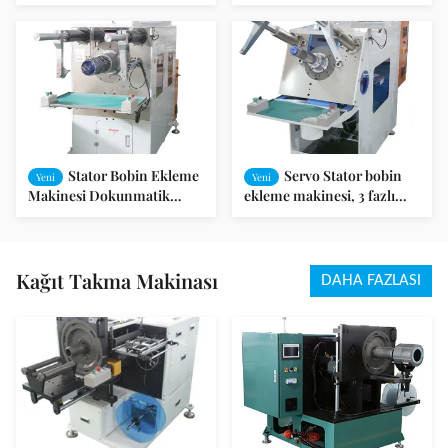
Sarma Makinesi, Stator Dış
Sarma Makinesi, Stator Dış
Çapı 110-210mm
Çapı 110-210mm
Stator Bobin Ekleme
Servo Stator bobin
Yeni
Yeni
Makinesi Dokunmatik
ekleme makinesi, 3 fazlı
Ekran PLC Denetimli ≤
380V/50Hz Güçlü, OD
70mm Araç Yolculuğu
aralığı Φ80-160mm ve
Yükleme Yüksekliği aralığı
40-150mm
Kağıt Takma Makinası
DAHA FAZLASI