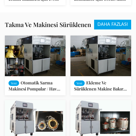
motor ve evrensel motorlu
Otomatik Eritme Makinesi
Takma Ve Makinesi Sürüklenen
DAHA FAZLASI
Otomatik Sarma
Ekleme Ve
Yeni
Yeni
Makinesi Pompalar / Hava
Sürüklenen Makine Bakır
Kompresörleri için
Tel Ve Alüminyum Tel
takmadan Makine Çevresi
takılmış