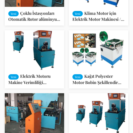
Çoklu İstasyonları
Klima Motor için
Yeni
Yeni
Otomatik Rotor alüminyum
Elektrik Motor Makinesi /
Die-Döküm Dolum
Bitiş Kapak Ve Rulman
Makinesi
Presi
Elektrik Motoru
Kağıt Polyester
Yeni
Yeni
Makine Verimliliği
Motor Bobin Şekillendirme
Elektrikli Bisiklet Tekerlekli
ve Kesme Makinesi
Motor Sargısı
Makinesi / DC Motor Sargı