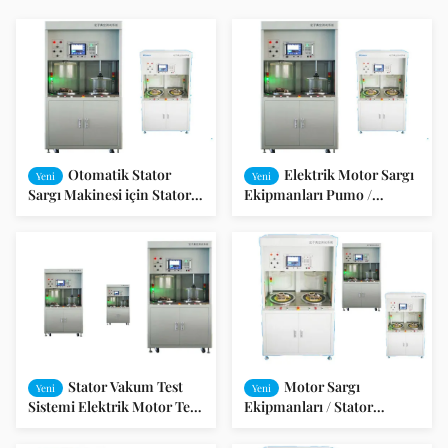
Otomatik Stator
Elektrik Motor Sargı
Yeni
Yeni
Sargı Makinesi için Stator
Ekipmanları Pumo /
Motor Test Cihazları
Kompresör Stator Entegre
Test Sistemi Vakum
Stator Vakum Test
Motor Sargı
Yeni
Yeni
Sistemi Elektrik Motor Test
Ekipmanları / Stator
Cihazları ISO / SGS
Entegre Test Cihazı
denetim