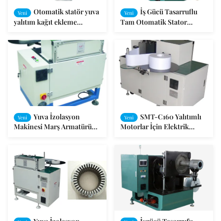
Otomatik statör yuva
İş Gücü Tasarruflu
Yeni
Yeni
yalıtım kağıt ekleme
Tam Otomatik Stator
makinesi100-200mm I.D.
Yuvası İzolasyon Makinesi,
ve ≤300mm O.D. <30
Motor İmalatı İçin 0.6 s/s
Dakika araç değiştirme,
Verimlilik
jeneratörler ve ev aletleri
motorları ile
Yuva İzolasyon
SMT-C160 Yalıtımlı
Yeni
Yeni
Makinesi Marş Armatürü
Motorlar İçin Elektrik
Üretimi SMT-C100
Motor Stator Yuvası Yalıtım
Makinesi