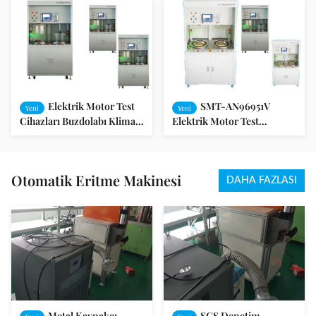
Elektrik Motor Test
SMT-AN96951V
Yeni
Yeni
Cihazları Buzdolabı Klima
Elektrik Motor Test
Isıtıcı Üç Faz
Cihazları / Armatür Stator
Test Cihazları
Otomatik Eritme Makinesi
DAHA FAZLASI
Metal Kaynakçı
SGS Denetim