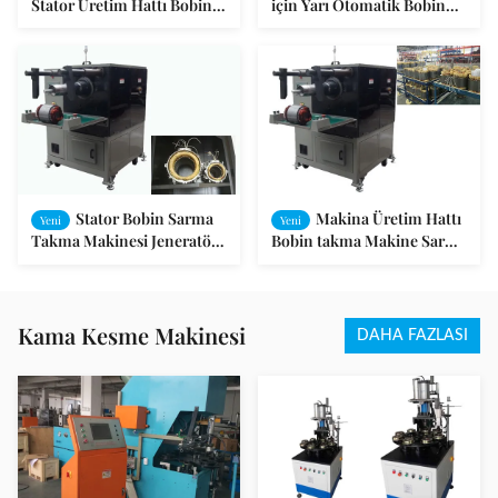
Stator Üretim Hattı Bobin
için Yarı Otomatik Bobin
Takma Makinası
Sarma ve Cooper Bobin
Takma Makinesi
Stator Bobin Sarma
Makina Üretim Hattı
Yeni
Yeni
Takma Makinesi Jeneratör
Bobin takma Makine Sarma
Motor İki Çalışma
Asenkron Motor
İstasyonu
Kama Kesme Makinesi
DAHA FAZLASI