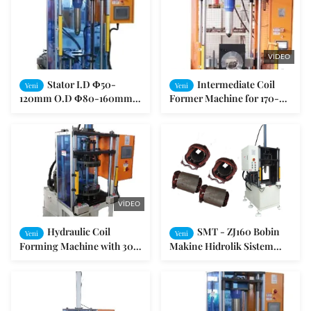
VIDEO
Stator I.D Φ50-
Intermediate Coil
Yeni
Yeni
120mm O.D Φ80-160mm
Former Machine for 170-
ve yığın yüksekliği aralığı
260mm Stator OD with 90-
40-150mm ile önceden
220mm Stack Height and
şekillendirme bobin
Φ100-200mm ID Range
şekillendirme makinesi
VIDEO
Hydraulic Coil
SMT - ZJ160 Bobin
Yeni
Yeni
Forming Machine with 30L
Makine Hidrolik Sistem
Displacement and 20-
Otomatik Stator Driven
120mm Stack Height for
Şekillendirme
Stator Coil Winding