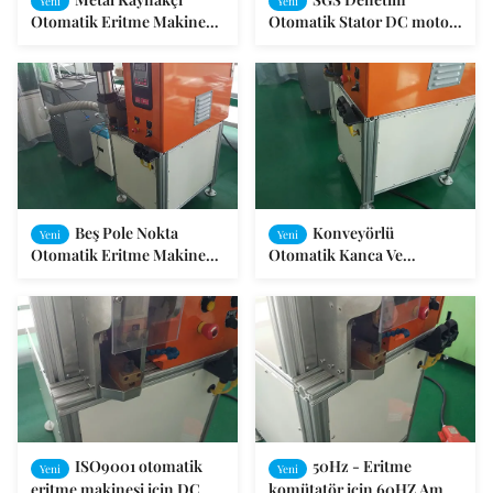
Yeni
Yeni
Otomatik Eritme Makinesi
Otomatik Stator DC motor
Çok telli Kaynak Ends
ve Evrensel Motor Makinası
Sarma
Beş Pole Nokta
Konveyörlü
Yeni
Yeni
Otomatik Eritme Makinesi
Otomatik Kanca Ve
Armatür Rotor Komitatör
Yükseltici Tipi Otomatik
Üç Kutuplu
Eritme Makinesi
ISO9001 otomatik
50Hz - Eritme
Yeni
Yeni
eritme makinesi için DC
komütatör için 60HZ Amp