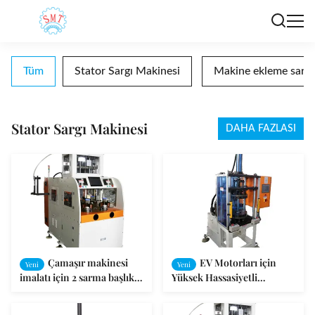
Tüm
Stator Sargı Makinesi
Makine ekleme sarma
Stator Sargı Makinesi
DAHA FAZLASI
Çamaşır makinesi
EV Motorları için
Yeni
Yeni
imalatı için 2 sarma başlık
Yüksek Hassasiyetli
Elektrikli motor Otomatik
Hidrolik Bobin
statör sarma makinesinin
Şekillendirme Makinesi -