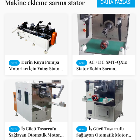
Makine ekleme sarma stator
DAHA FAZLASI
Derin Kuyu Pompa
AC / DC SMT-QX10
Yeni
Yeni
Motorları İçin Yatay Stator
Stator Bobin Sarma
Sargı Takma Makinesi SMT
Otomatik Yerleştirme
- QX600
Makinesi
İş Gücü Tasarrufu
İş Gücü Tasarrufu
Yeni
Yeni
Sağlayan Otomatik Motor
Sağlayan Otomatik Motor