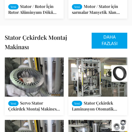
Stator / Rotor İçin
Motor / Stator için
Yeni
Yeni
Rotor Alüminyum Döküm
sarmalar Manyetik Alan
Makineleri
Bobin Sarma İletken
Stator Çekirdek Montaj
DAHA
FAZLASI
Makinası
Servo Stator
Stator Çekirdek
Yeni
Yeni
Çekirdek Montaj Makinesi /
Laminasyon Otomatik
Stator LAMİNASYONLAR
Motor Asansör Çekiş
Makinası
Makinası Sarma