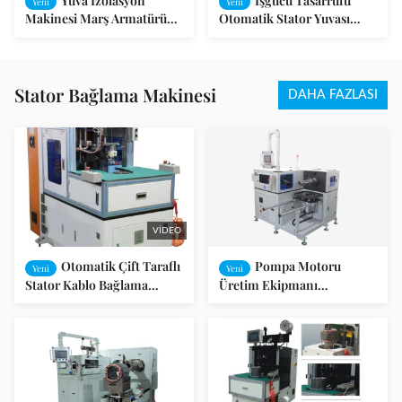
Yuva İzolasyon
İşgücü Tasarrufu
Yeni
Yeni
Makinesi Marş Armatürü
Otomatik Stator Yuvası
Üretimi SMT-C100
Yalıtım Makinesi
Stator Bağlama Makinesi
DAHA FAZLASI
VIDEO
Otomatik Çift Taraflı
Pompa Motoru
Yeni
Yeni
Stator Kablo Bağlama
Üretim Ekipmanı
Makinesi 25-100mm SGS
İndüksiyon Motoru Kabuk
Denetim Raporu ile LD
Makinesi SMT - DW350
Motoru için SMT-BZ41