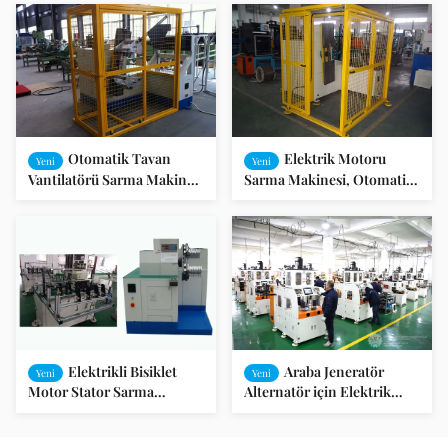
Armatür
Makinası Sarma
Otomatik Tavan
Elektrik Motoru
Yeni
Yeni
Vantilatörü Sarma Makinesi
Sarma Makinesi, Otomatik
/ Elektrik Filament Sarma
Tavan Vantilatörü Sarma
Makinesi
Makinesi
Elektrikli Bisiklet
Araba Jeneratör
Yeni
Yeni
Motor Stator Sarma
Alternatör için Elektrik
Makinesi 220V / 50Hz /
Motor Sarma Makinesi
60Hz