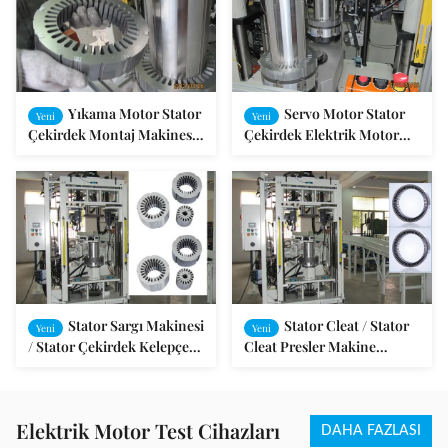
Yıkama Motor Stator
Servo Motor Stator
Yeni
Yeni
Çekirdek Montaj Makinesi
Çekirdek Elektrik Motor
Ön Cam Silecek SMT - IC -
Makinesi / AC Motorlu
4
Stator Çekirdek Makinesi
Sarma
Stator Sargı Makinesi
Stator Cleat / Stator
Yeni
Yeni
/ Stator Çekirdek Kelepçe
Cleat Presler Makine
Makine Motor Stator
Elektrik Motor Sargı
Ekipmanları
Elektrik Motor Test Cihazları
DAHA FAZLASI