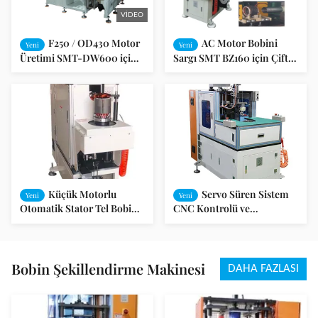
VIDEO
F250 / OD430 Motor
AC Motor Bobini
Yeni
Yeni
Üretimi SMT-DW600 için
Sargı SMT BZ160 için Çift
Büyük Çerçeveli Stator
Taraflı Stator Bağlama
Bağlama Makinesi
Makinesi
Küçük Motorlu
Servo Süren Sistem
Yeni
Yeni
Otomatik Stator Tel Bobin
CNC Kontrolü ve
Sarma Ekleme Bağlama
Programlanabilir Düğme
Makinesi SMT - DB160
Modları ile Çift Taraflı
Otomatik Bobin Düğme
Makinesi
Bobin Şekillendirme Makinesi
DAHA FAZLASI