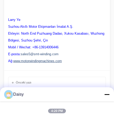
Larry Ye
Suzhou Akıllı Motor Ekipmanları İmalat A.Ş.
Ekleyin: North End Puzhuang Dadao, Xukou Kasabası, Wuzhong
Bölgesi, Suzhou Şehri, Çin
Mobil / Wechat: +86-13914006446
E-posta:
sales5@smt-winding.com
Ağ:
www.motorwindingmachines.com
Önceki yazı
SMT Yeni Fabrika çalışmaya başladı
Daisy
Sonraki yazı
F112/F132/F160/F180 için Yeni Stator Sargı Hattı
4:20 PM
sevkiyat için bekliyor