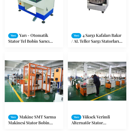
Yarı - Otomatik
4 Sargı Kafaları Bakır
Yeni
Yeni
Stator Tel Bobin Sarıcı
/ AL Teller Sargı Statorları
Makine / Tavan Fan Sarma
Yapımı İçin Sarma
Makinesi
Makinesi
Makine SMT Sarma
Yüksek Verimli
Yeni
Yeni
Makinesi Stator Bobin
Alternatör Stator
Sarma Büyük Boyut Stator -
Ekipmanları / Motor Stator