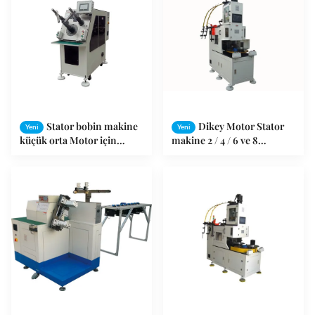
Stator bobin makine
Dikey Motor Stator
Yeni
Yeni
küçük orta Motor için
makine 2 / 4 / 6 ve 8
ekleme
Polonyalılar sarma