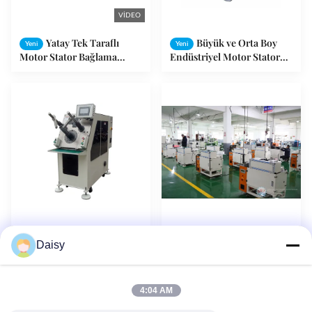
VIDEO
Yatay Tek Taraflı
Büyük ve Orta Boy
Yeni
Yeni
Motor Stator Bağlama
Endüstriyel Motor Stator
Makinesi SMT - DW350
Yuvası Yalıtım Kağıdı
Yüksek Performans
Takma Makinesi
Otomatik Kompresör
Otomatik Yuvalı
Yeni
Yeni
Daisy
Motor Stator Üretim
Yalıtım Kağıdı Ekleme
Montaj Hattı Bobin Sarma
Makinesi OEM
ve Ekleme Makinesi
Ayarlanabilir Katlama
Genişliği
4:04 AM
1
2
3
4
5
Sonraki