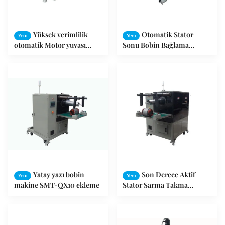
Yüksek verimlilik
Otomatik Stator
Yeni
Yeni
otomatik Motor yuvası
Sonu Bobin Bağlama
yalıtım makine
Makinesi
Yatay yazı bobin
Son Derece Aktif
Yeni
Yeni
makine SMT-QX10 ekleme
Stator Sarma Takma
Makinesi / Motor Bobini
Takma Makinesi