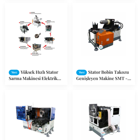
DR1200
Yalıtım Kağıt Yerleştirici
Yüksek Hızlı Stator
Stator Bobin Takozu
Yeni
Yeni
Sarma Makinesi Elektrik
Genişleyen Makine SMT -
Motoru Montaj Hattı 12 Ay
KZ300 3726 X 1251 X 2111mm
Garanti