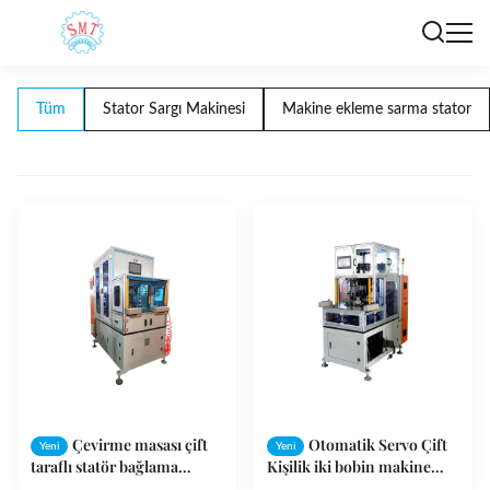
Tüm
Stator Sargı Makinesi
Makine ekleme sarma stator
Çevirme masası çift
Otomatik Servo Çift
Yeni
Yeni
taraflı statör bağlama
Kişilik iki bobin makine
makinesi
bağlama