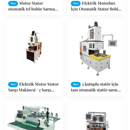
Motor Stator
Elektrik Motorları
Yeni
Yeni
otomatik tel bobin Sarma
İçin Otomatik Stator Bobin
makinesi Trifaze
Sarma Makinesi
Elektrik Motor Stator
2 kutuplu statör için
Yeni
Yeni
Sargı Makinesi / 2 Sargı
tam otomatik statör sarma
Kafaları Otomatik Çamaşır
makinesi, maksimum yığın
Makinesi
yüksekliği ≤150mm ve
ISO9001: 2008 sertifikalı