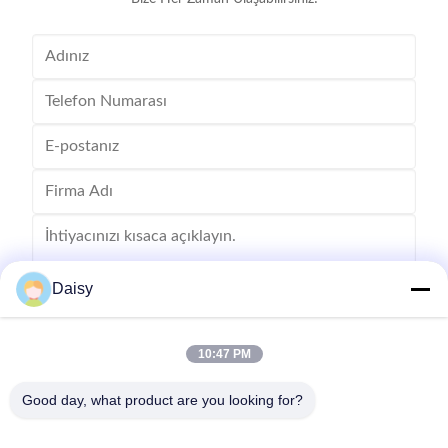
Daisy
10:47 PM
Göndermek
Good day, what product are you looking for?