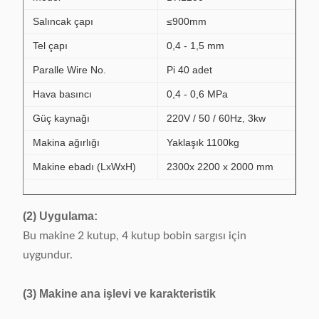
Salıncak çapı
≤900mm
Tel çapı
0,4 - 1,5 mm
Paralle Wire No.
Pi 40 adet
Hava basıncı
0,4 - 0,6 MPa
Güç kaynağı
220V / 50 / 60Hz, 3kw
Makina ağırlığı
Yaklaşık 1100kg
Makine ebadı (LxWxH)
2300x 2200 x 2000 mm
(2) Uygulama:
Bu makine 2 kutup, 4 kutup bobin sargısı için
uygundur.
(3) Makine ana işlevi ve karakteristik